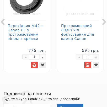
Перехідник М42 –
Програмований
Canon EF з
(EMF) чіп
програмованим
фокусування для
чіпом + кришка
камер Canon
776 грн.
595 грн.
-
-
+
+
Подписка на новости
Будьте в курсі нових акцій та спецпропозицій!