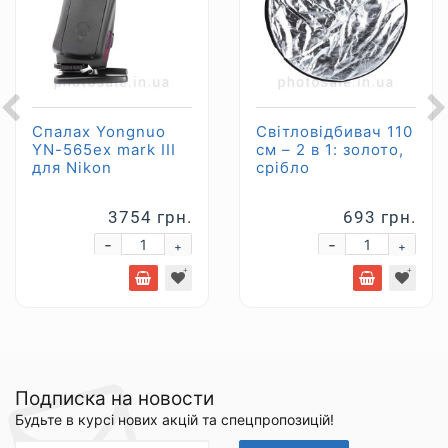
Спалах Yongnuo
Світловідбивач 110
YN-565ex mark III
см – 2 в 1: золото,
для Nikon
срібло
3754 грн.
693 грн.
-
-
+
+
Подписка на новости
Будьте в курсі нових акцій та спецпропозицій!