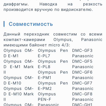
диафрагмы. Наводка на резкость
производится вручную по видоискателю.
Совместимость
Данный переходник совместим со всеми
компакт-камерами Olympus, Panasonic
имеющими байонет micro 4/3:
Olympus OM-
Olympus Pen
DMC-GF3
D E-M1
E-PL7
Panasonic
Olympus OM-
Olympus Pen
DMC-GF5
D E-M1 Mark
E-PL8
Panasonic
II
Olympus Pen
DMC-GF6
Olympus OM-
E-PM1
Panasonic
D E-M10
Olympus Pen
DMC-GF7
Olympus OM-
E-PM2
Panasonic
D E-M10 Mark
Olympus
DMC-GF8
II
PEN-F
Panasonic
Olympus OM-
Panasonic
DMC-GH1