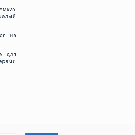
емках
желый
ся на
е для
мерами