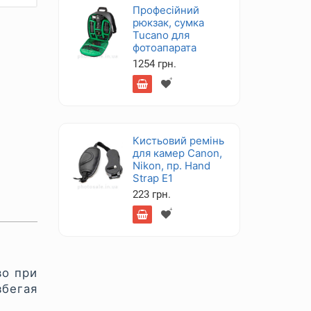
Професійний
рюкзак, сумка
Tucano для
фотоапарата
1254 грн.
Кистьовий ремінь
для камер Canon,
Nikon, пр. Hand
Strap E1
223 грн.
во при
збегая