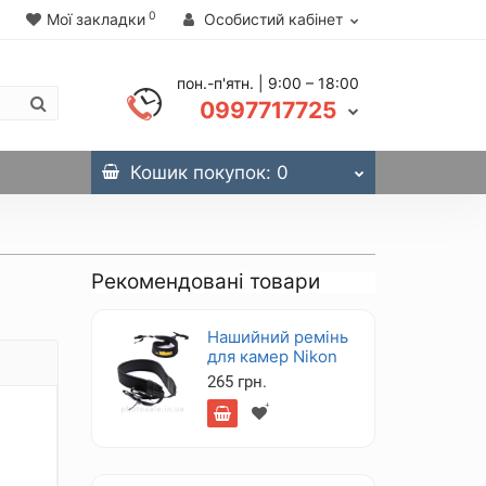
0
Мої закладки
Особистий кабінет
пон.-п'ятн. | 9:00 – 18:00
0997717725
Кошик
покупок
: 0
Рекомендовані товари
Нашийний ремінь
для камер Nikon
265 грн.