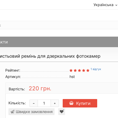
Українська
акти
истьовий ремінь для дзеркальних фотокамер
1 відгук
Рейтинг:
Артикул:
hst
220 грн.
Вартість:
Кількість:
-
Купити
+
Швидке замовлення