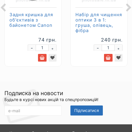
Задня кришка для
Набір для чищення
об'єктивів з
оптики 3 в 1:
байонетом Canon
груша, олівець,
фібра
74 грн.
240 грн.
-
-
+
+
Подписка на новости
Будьте в курсі нових акцій та спецпропозицій!
Підписатися