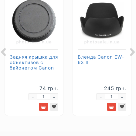
Задняя крышка для
Бленда Canon EW-
объективов с
63 II
байонетом Canon
74 грн.
245 грн.
-
-
+
+